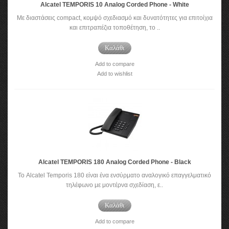
Alcatel TEMPORIS 10 Analog Corded Phone - White
Με διαστάσεις compact, κομψό σχεδιασμό και δυνατότητες για επιτοίχια
και επιτραπέζια τοποθέτηση, το ..
Καλάθι
Add to compare
Add to wishlist
Alcatel TEMPORIS 180 Analog Corded Phone - Black
Το Alcatel Temporis 180 είναι ένα ενσύρματο αναλογικό επαγγελματικό
τηλέφωνο με μοντέρνα σχεδίαση, ε..
Καλάθι
Add to compare