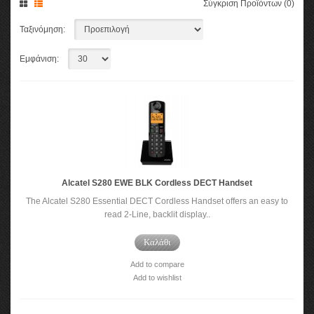
Σύγκριση Προϊόντων (0)
Ταξινόμηση:
Εμφάνιση:
Alcatel S280 EWE BLK Cordless DECT Handset
The Alcatel S280 Essential DECT Cordless Handset offers an easy to
read 2-Line, backlit display..
Καλάθι
Add to compare
Add to wishlist