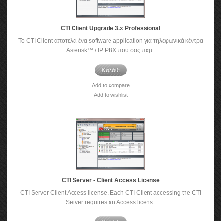
CTI Client Upgrade 3.x Professional
To CTI Client αποτελεί ένα software application για τηλεφωνικά κέντρα
Asterisk™ / IP PBX που σας παρ..
Καλάθι
Add to compare
Add to wishlist
CTI Server - Client Access License
CTI Server Client Access license. Each CTI Client accessing the CTI
Server requires an Access licens..