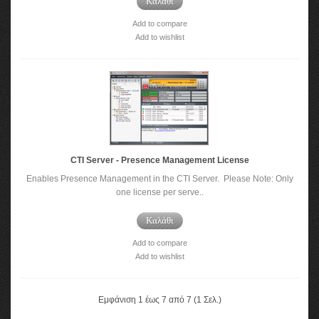
Καλάθι
Add to compare
Add to wishlist
CTI Server - Presence Management License
Enables Presence Management in the CTI Server. Please Note: Only
one license per serve..
Καλάθι
Add to compare
Add to wishlist
Εμφάνιση 1 έως 7 από 7 (1 Σελ.)