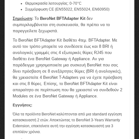
Θερμοκρασία λειτουργίας: 0-70°C
Συμμόρφωση CE (EN55022, EN55024, EN60950)
Σημείωση
:
Το
BeroNet BFTAdapter Kit
δεν
συμπεριλαμβάνεται στη συσκευασία, θα πρέπει να το
παραγγείλετε ξεχωριστά.
Το BeroNet BFTAdapter Kit διαθέτει 4τεμ. BFTAdapter. Με
αυτό τον τρόπο μπορείτε να συνδέσετε έως και 8 BRI ή
αναλογικές γραμμές στις 4 εξωτερικές θύρες RJ45 που
διαθέτει ένα BeroNet Gateway ή Appliance. Αν για
παράδειγμα χρησιμοποιείτε μια συσκευή BeroNet που σας
δίνει πρόσβαση σε 8 ανεξάρτητες θύρες (BRI ή αναλογικές),
θα χρειαστείτε 4 BeroNet T-Adapters για να έχετε πρόσβαση
και στις 8 θύρες. Επίσης, το BeroNet BFTAdapter Kit είναι
απαραίτητο σε περίπτωση που θα χρειαστεί να συνδεθούν 2
Modules σε ένα BeroNet Gateway ή Appliance.
Εγγυήσεις:
Όλα τα προϊόντα BeroNet καλύπτονται από μια standard εγγύηση
κατασκευαστή 2 ετών. Αποκτώντας το BeroNet 3-Years Warranty
Extension, επεκτείνετε αυτή την εγγύηση κατασκευαστή για 3
επιπλέον χρόνια.