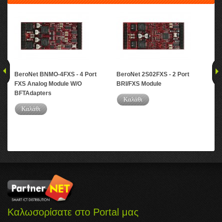
BeroNet BNMO-4FXS - 4 Port
BeroNet 2S02FXS - 2 Port
Ber
FXS Analog Module W/O
BRI/FXS Module
Mo
BFTAdapters
Καλάθι
Καλάθι
Καλωσορίσατε στο Portal μας