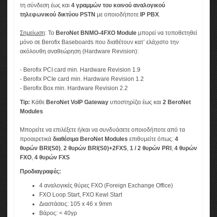
τη σύνδεση έως και
4 γραμμών του κοινού αναλογικού
τηλεφωνικού δικτύου PSTN
με οποιοδήποτε
IP PBX
.
Σημείωση
: Το
ΒeroNet BNMO-4FXΟ Module
μπορεί να τοποθετηθεί
μόνο σε Berofix Baseboards που διαθέτουν κατ’ ελάχιστο την
ακόλουθη αναθεώρηση (Hardware Revision):
- Βerofix PCI card min. Hardware Revision 1.9
- Βerofix PCIe card min. Hardware Revision 1.2
- Βerofix Box min. Hardware Revision 2.2
Tip:
Κάθε
BeroNet VoIP Gateway
υποστηρίζει έως και
2 BeroNet
Modules
Μπορείτε να επιλέξετε ή/και να συνδυάσετε οποιοδήποτε από τα
προαιρετικά
διαθέσιμα BeroNet Modules
επιθυμείτε όπως:
4
θυρών BRI(S0)
,
2 θυρών BRI(S0)+2FXS
,
1 / 2 θυρών PRI
,
4 θυρών
FXO
,
4 θυρών FXS
Προδιαγραφές:
4 αναλογικές θύρες FXO (Foreign Exchange Office)
FXO Loop Start, FXO Kewl Start
Διαστάσεις: 105 x 46 x 9mm
Βάρος: < 40γρ