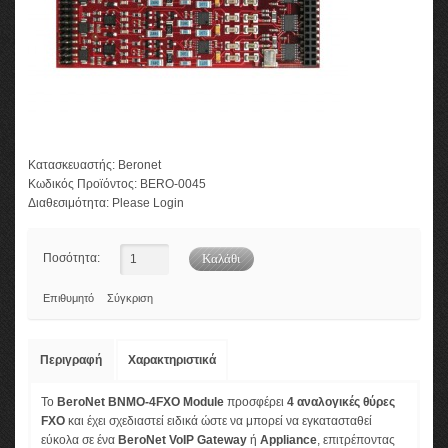
Κατασκευαστής:
Beronet
Κωδικός Προϊόντος:
BERO-0045
Διαθεσιμότητα:
Please Login
Ποσότητα:
Επιθυμητό
Σύγκριση
Περιγραφή
Χαρακτηριστικά
Το
ΒeroNet BNMO-4FXO Module
προσφέρει
4 αναλογικές θύρες
FXO
και έχει σχεδιαστεί ειδικά ώστε να μπορεί να εγκατασταθεί
εύκολα σε ένα
ΒeroNet VoIP Gateway
ή
Appliance
, επιτρέποντας