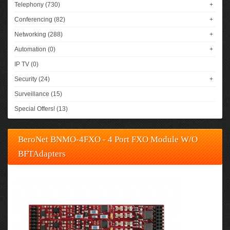
Telephony (730)
+
Conferencing (82)
+
Networking (288)
+
Automation (0)
+
IP TV (0)
Security (24)
+
Surveillance (15)
Special Offers! (13)
BeroNet BNMO-4FXO - 4 Port FXO Module W/O
BFTAdapters