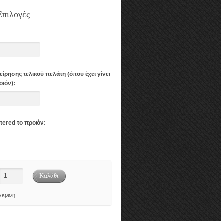
Επιλογές
ίρησης τελικού πελάτη (όπου έχει γίνει
οιόν):
stered το προιόν:
γκριση