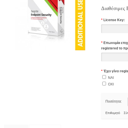
Διαθέσιμες 
*
License Key:
*
Επωνυμία επιχε
registered το πρ
*
Έχει γίνει regi
ΝΑΙ
ΟΧΙ
Ποσότητα:
Επιθυμητό
Σύ