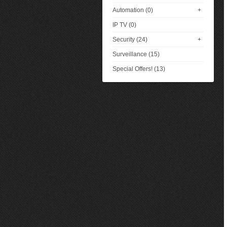
Automation (0)
+
IP TV (0)
Security (24)
+
Surveillance (15)
Special Offers! (13)