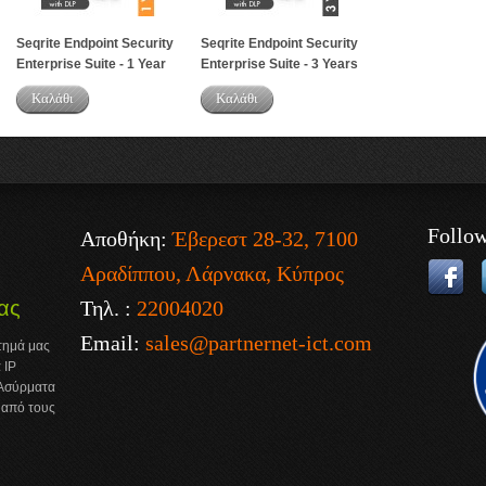
Seqrite Endpoint Security
Seqrite Endpoint Security
Enterprise Suite - 1 Year
Enterprise Suite - 3 Years
Καλάθι
Καλάθι
Follo
Αποθήκη:
Έβερεστ 28-32, 7100
Αραδίππου, Λάρνακα, Κύπρος
Τηλ. :
22004020
ας
Email:
sales@partnernet-ict.com
στημά μας
 IP
 Ασύρματα
e από τους