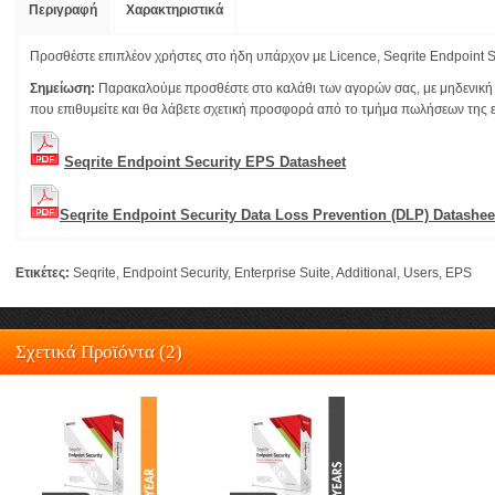
Περιγραφή
Χαρακτηριστικά
Προσθέστε επιπλέον χρήστες στο ήδη υπάρχον με Licence, Seqrite Endpoint Se
Σημείωση:
Παρακαλούμε προσθέστε στο καλάθι των αγορών σας, με μηδενική 
που επιθυμείτε και θα λάβετε σχετική προσφορά από το τμήμα πωλήσεων της ε
Seqrite Endpoint Security EPS Datasheet
Seqrite Endpoint Security Data Loss Prevention (DLP) Datashee
Ετικέτες:
Seqrite
,
Endpoint Security
,
Enterprise Suite
,
Additional
,
Users
,
EPS
Σχετικά Προϊόντα (2)