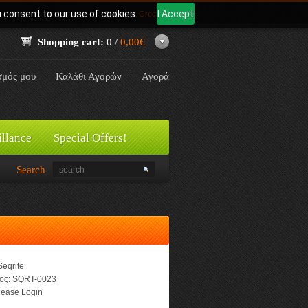
u consent to our use of cookies.
I Accept
Γλώσσα:
Greek
Shopping cart:
0 /
0,00€
σμός μου
Καλάθι Αγορών
Αγορά
illance
Special Offers!
Search
Seqrite
ος:
SQRT-0023
ease Login