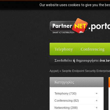
Our website uses cookies to give you the bes
Telephony
Conferencing
Συνδεθείτε
ή
δημιουργήστε
ένα λο
Αρχική
Seqrite Endpoint Security Enterprise
Κατηγορίες
Telephony (730)
+
Conferencing (82)
+
Networking (288)
+