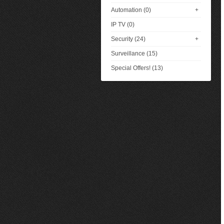
Automation (0)
+
IP TV (0)
Security (24)
+
Surveillance (15)
Special Offers! (13)