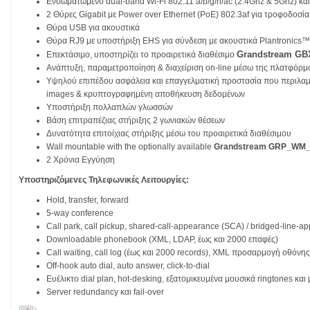
Ενσωματωμένο dual-band Wi-Fi 802.11 a/b/g/n/ac (2.4Ghz & 5Ghz) κα
2 Θύρες Gigabit με Power over Ethernet (PoE) 802.3af για τροφοδοσία
Θύρα USB για ακουστικά
Θύρα RJ9 με υποστήριξη EHS για σύνδεση με ακουστικά Plantronics™
Grandstream GB
Επεκτάσιμο, υποστηρίζει το προαιρετικά διαθέσιμο
Ανάπτυξη, παραμετροποίηση & διαχείριση on-line μέσω της πλατφόρ
Υψηλού επιπέδου ασφάλεια και επαγγελματική προστασία που περιλαμβ
images & κρυπτογραφημένη αποθήκευση δεδομένων
Υποστήριξη πολλαπλών γλωσσών
Βάση επιτραπέζιας στήριξης 2 γωνιακών θέσεων
Δυνατότητα επιτοίχιας στήριξης μέσω του προαιρετικά διαθέσιμου
Wall mountable with the optionally available
Grandstream GRP_WM_L 
2 Χρόνια Εγγύηση
Υποστηριζόμενες Τηλεφωνικές Λειτουργίες:
Hold, transfer, forward
5-way conference
Call park, call pickup, shared-call-appearance (SCA) / bridged-line-
Downloadable phonebook (XML, LDAP, έως και 2000 επαφές)
Call waiting, call log (έως και 2000 records), XML προσαρμογή οθόνη
Οff-hook auto dial, auto answer, click-to-dial
Eυέλικτο dial plan, hot-desking, εξατομικευμένα μουσικά ringtones κα
Server redundancy και fail-over