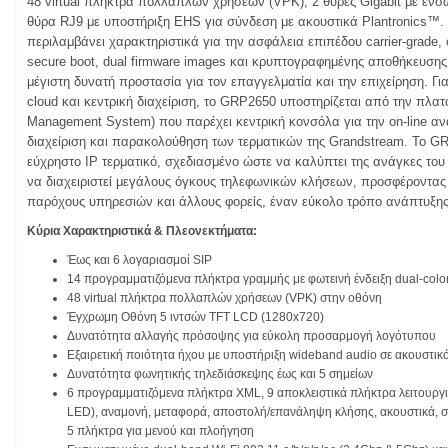
48 virtual πλήκτρα πολλαπλών χρήσεων (VPK), 2 θύρες Gigabit με εν
θύρα RJ9 με υποστήριξη EHS για σύνδεση με ακουστικά Plantronics™.
περιλαμβάνει χαρακτηριστικά για την ασφάλεια επιπέδου carrier-grade,
secure boot, dual firmware images και κρυπτογραφημένης αποθήκευσης
μέγιστη δυνατή προστασία για τον επαγγελματία και την επιχείρηση. 
cloud και κεντρική διαχείριση, το GRP2650 υποστηρίζεται από την πλ
Management System) που παρέχει κεντρική κονσόλα για την on-line α
διαχείριση και παρακολούθηση των τερματικών της Grandstream. Το GRP
εύχρηστο IP τερματικό, σχεδιασμένο ώστε να καλύπτει της ανάγκες του
να διαχειριστεί μεγάλους όγκους τηλεφωνικών κλήσεων, προσφέροντας 
παρόχους υπηρεσιών και άλλους φορείς, έναν εύκολο τρόπο ανάπτυξης κ
Κύρια Χαρακτηριστικά & Πλεονεκτήματα:
Έως και 6 λογαριασμοί SIP
14 προγραμματιζόμενα πλήκτρα γραμμής με φωτεινή ένδειξη dual-colo
48 virtual πλήκτρα πολλαπλών χρήσεων (VPK) στην οθόνη
Έγχρωμη Οθόνη 5 ιντσών TFT LCD (1280x720)
Δυνατότητα αλλαγής πρόσοψης για εύκολη προσαρμογή λογότυπου
Εξαιρετική ποιότητα ήχου με υποστήριξη wideband audio σε ακουστικό 
Δυνατότητα φωνητικής τηλεδιάσκεψης έως και 5 σημείων
6 προγραμματιζόμενα πλήκτρα XML, 9 αποκλειστικά πλήκτρα λειτουργιώ
LED), αναμονή, μεταφορά, αποστολή/επανάληψη κλήσης, ακουστικά, σίγ
5 πλήκτρα για μενού και πλοήγηση