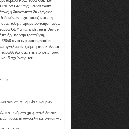
σωματωμένο PoE, θύρα USB και
 Η σειρά GRP της Grandstream
 όπως η δυνατότητα διενέργειας
 δεδομένων, εξασφαλίζοντας τη
Για ανάπτυξη, παραμετροποίηση μέσω
ατφόρμα GDMS (Grandstream Device
νάπτυξη, παραμετροποίηση,
2650 είναι ένα λειτουργικό και
 επαγγελματία χρήστη που καλείται
παράλληλα στις επιχειρήσεις, τους
αι διαχείρισης του.
r LED
και ανοικτή συνομιλία full-duplex
ν για μηνύματα (με φωτεινή ένδειξη
αση, ανοιχτή συνομιλία και ένταση +/-,