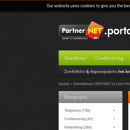
Our website uses cookies to give you the bes
Telephony
Conferencing
Συνδεθείτε
ή
δημιουργήστε
ένα λο
Αρχική
Grandstream GRP2650 14-Line Prof
Κατηγορίες
Telephony (730)
+
Conferencing (82)
+
Networking (288)
+