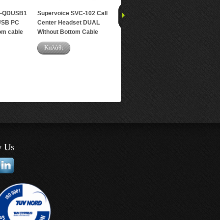
C-QDUSB1
Supervoice SVC-102 Call
Grandstream GRP2612P
Grands
USB PC
Center Headset DUAL
Carrier-Grade IP Phone
Carrier
om cable
Without Bottom Cable
Καλάθι
Καλά
Καλάθι
w Us