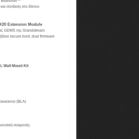
ι Bluetooth™
 και σύνδεση στο δίκτυο
X20 Extension Module
μας GDMS της Grandstream
άνει secure boot, dual firmware
Wall Mount Kit
appearance (BLA)
ς
ι μουσική αναμονής