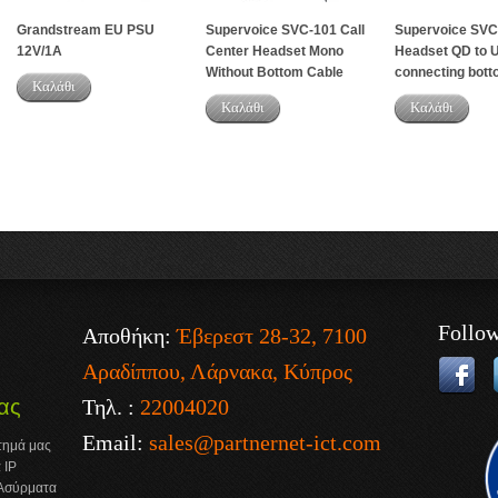
Grandstream EU PSU
Supervoice SVC-101 Call
Supervoice SV
12V/1A
Center Headset Mono
Headset QD to 
Without Bottom Cable
connecting bott
Καλάθι
Καλάθι
Καλάθι
Follo
Αποθήκη:
Έβερεστ 28-32, 7100
Αραδίππου, Λάρνακα, Κύπρος
Τηλ. :
22004020
ας
Email:
sales@partnernet-ict.com
στημά μας
 IP
 Ασύρματα