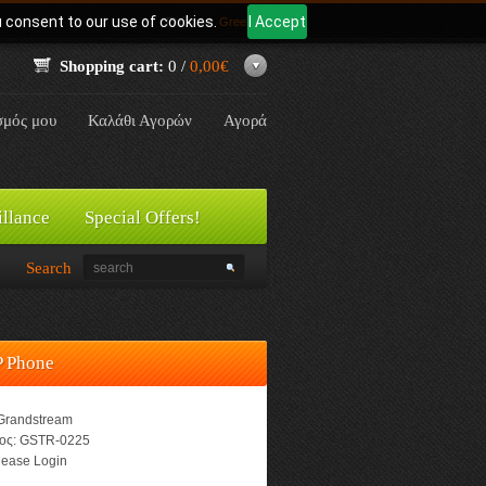
u consent to our use of cookies.
I Accept
Γλώσσα:
Greek
Shopping cart:
0 /
0,00€
σμός μου
Καλάθι Αγορών
Αγορά
illance
Special Offers!
Search
P Phone
Grandstream
ος:
GSTR-0225
ease Login