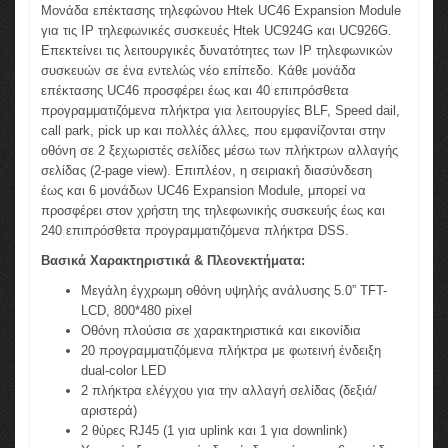
Μονάδα επέκτασης τηλεφώνου Htek UC46 Expansion Module
για τις IP τηλεφωνικές συσκευές Htek UC924G και UC926G.
Επεκτείνει τις λειτουργικές δυνατότητες των IP τηλεφωνικών
συσκευών σε ένα εντελώς νέο επίπεδο. Κάθε μονάδα
επέκτασης UC46 προσφέρει έως και 40 επιπρόσθετα
προγραμματιζόμενα πλήκτρα για λειτουργίες BLF, Speed dail,
call park, pick up και πολλές άλλες, που εμφανίζονται στην
οθόνη σε 2 ξεχωριστές σελίδες μέσω των πλήκτρων αλλαγής
σελίδας (2-page view). Επιπλέον, η σειριακή διασύνδεση
έως και 6 μονάδων UC46 Expansion Module, μπορεί να
προσφέρει στον χρήστη της τηλεφωνικής συσκευής έως και
240 επιπρόσθετα προγραμματιζόμενα πλήκτρα DSS.
Βασικά Χαρακτηριστικά & Πλεονεκτήματα:
Μεγάλη έγχρωμη οθόνη υψηλής ανάλυσης 5.0” TFT-
LCD, 800*480 pixel
Οθόνη πλούσια σε χαρακτηριστικά και εικονίδια
20 προγραμματιζόμενα πλήκτρα με φωτεινή ένδειξη
dual-color LED
2 πλήκτρα ελέγχου για την αλλαγή σελίδας (δεξιά/
αριστερά)
2 θύρες RJ45 (1 για uplink και 1 για downlink)