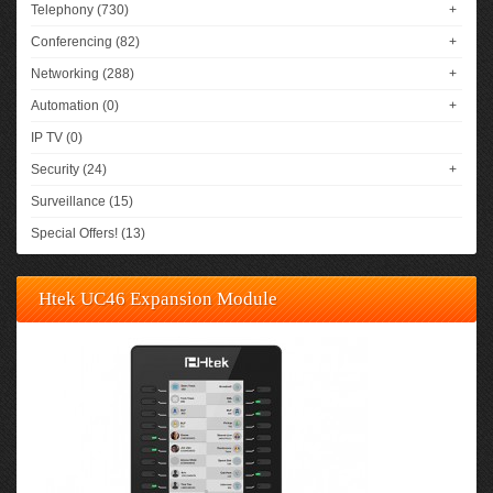
Telephony (730)
+
Conferencing (82)
+
Networking (288)
+
Automation (0)
+
IP TV (0)
Security (24)
+
Surveillance (15)
Special Offers! (13)
Htek UC46 Expansion Module