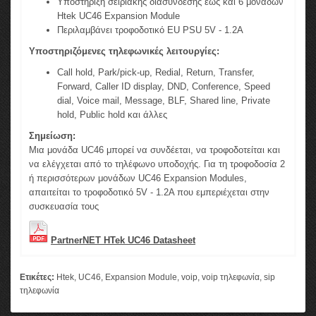
Υποστήριξη σειριακής διασύνδεσης έως και 6 μονάδων
Htek UC46 Expansion Module
Περιλαμβάνει τροφοδοτικό EU PSU 5V - 1.2A
Υποστηριζόμενες τηλεφωνικές λειτουργίες:
Call hold, Park/pick-up, Redial, Return, Transfer,
Forward, Caller ID display, DND, Conference, Speed
dial, Voice mail, Message, BLF, Shared line, Private
hold, Public hold και άλλες
Σημείωση:
Μια μονάδα UC46 μπορεί να συνδέεται, να τροφοδοτείται και
να ελέγχεται από το τηλέφωνο υποδοχής. Για τη τροφοδοσία 2
ή περισσότερων μονάδων UC46 Expansion Modules,
απαιτείται το τροφοδοτικό 5V - 1.2A που εμπεριέχεται στην
συσκευασία τους
PartnerNET HTek UC46 Datasheet
Ετικέτες:
Htek
,
UC46
,
Expansion Module
,
voip
,
voip τηλεφωνία
,
sip
τηλεφωνία